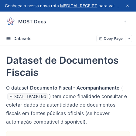
Conheça a nossa nova rota
MEDICAL RECEIPT
para validação automatizada de recibos do Receita Saúde!
MOST Docs
Datasets
Copy Page
Dataset de Documentos
Fiscais
O dataset
Documento Fiscal - Acompanhamento
(
) tem como finalidade consultar e
FISCAL_TRACKING
coletar dados de autenticidade de documentos
fiscais em fontes públicas oficiais (se houver
automação compatível disponível).