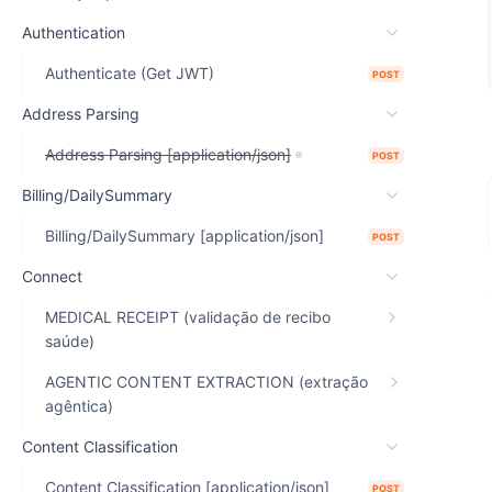
Authentication
Authenticate (Get JWT)
POST
Address Parsing
Address Parsing [application/json]
POST
Billing/DailySummary
Billing/DailySummary [application/json]
POST
Connect
MEDICAL RECEIPT (validação de recibo
saúde)
AGENTIC CONTENT EXTRACTION (extração
agêntica)
Content Classification
Content Classification [application/json]
POST