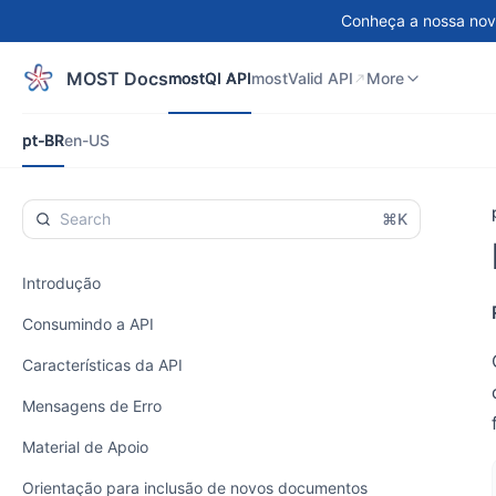
Conheça a nossa nov
mostQI API
mostValid API
DEMO
More
MOST Docs
mostQI API
mostValid API
More
pt-BR
en-US
pt-BR
en-US
⌘K
Introdução
Consumindo a API
Características da API
Mensagens de Erro
Material de Apoio
Orientação para inclusão de novos documentos