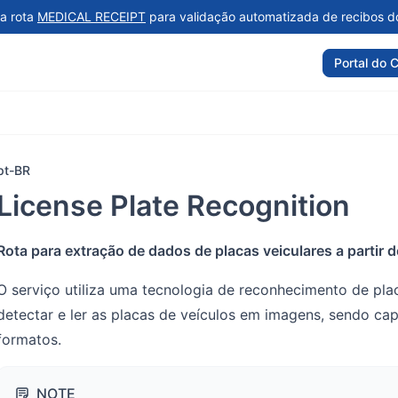
a rota
MEDICAL RECEIPT
para validação automatizada de recibos d
Portal do C
pt-BR
License Plate Recognition
Rota para extração de dados de placas veiculares a partir
O serviço utiliza uma tecnologia de reconhecimento de placa
detectar e ler as placas de veículos em imagens, sendo ca
formatos.
NOTE